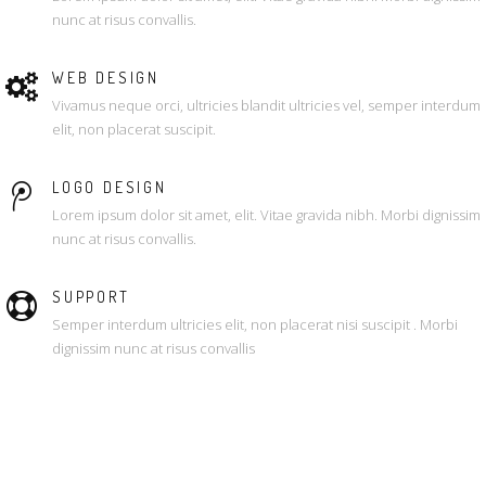
nunc at risus convallis.
WEB DESIGN
Vivamus neque orci, ultricies blandit ultricies vel, semper interdum
elit, non placerat suscipit.
LOGO DESIGN
Lorem ipsum dolor sit amet, elit. Vitae gravida nibh. Morbi dignissim
nunc at risus convallis.
SUPPORT
Semper interdum ultricies elit, non placerat nisi suscipit . Morbi
dignissim nunc at risus convallis