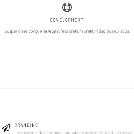
DEVELOPMENT
Suspendisse congue mi feugiat felis pretium pretium dapibus eu lacus.
BRANDING
Lorem ipsum dolor sit amet, elit. Vitae gravida nibh. Morbi dignissim